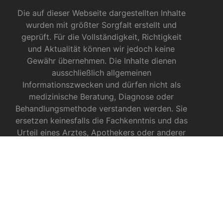
Die auf dieser Webseite dargestellten Inhalte
wurden mit größter Sorgfalt erstellt und
geprüft. Für die Vollständigkeit, Richtigkeit
und Aktualität können wir jedoch keine
Gewähr übernehmen. Die Inhalte dienen
ausschließlich allgemeinen
Informationszwecken und dürfen nicht als
medizinische Beratung, Diagnose oder
Behandlungsmethode verstanden werden. Sie
ersetzen keinesfalls die Fachkenntnis und das
Urteil eines Arztes, Apothekers oder anderer
medizinischer Fachkräfte.
INFOS ZU CBD
CBD für Sportler
CBD gegen das Coronavirus?