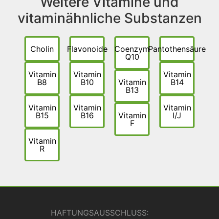
Weitere Vitamine und
vitaminähnliche Substanzen
Cholin
Flavonoide
Coenzym
Pantothensäure
Q10
Vitamin
Vitamin
Vitamin
B8
B10
Vitamin
B14
B13
Vitamin
Vitamin
Vitamin
B15
B16
Vitamin
I/J
F
Vitamin
R
HAFTUNGSAUSSCHLUSS: