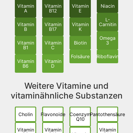
Vitamin
Vitamin
Vitamin
Niacin
A
B12
E
L-
Vitamin
Vitamin
Vitamin
Carnitin
B
B17
K
Omega
Vitamin
Vitamin
Biotin
3
B1
C
Folsäure
Riboflavin
Vitamin
Vitamin
B6
D
Weitere Vitamine und
vitaminähnliche Substanzen
Cholin
Flavonoide
Coenzym
Pantothensäure
Q10
Vitamin
Vitamin
Vitamin