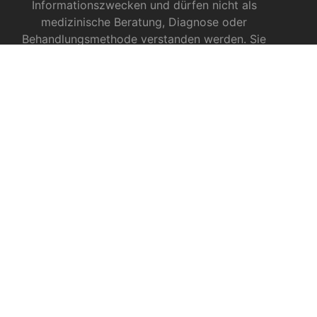
Informationszwecken und dürfen nicht als
medizinische Beratung, Diagnose oder
Behandlungsmethode verstanden werden. Sie
ersetzen keinesfalls die Fachkenntnis und das
Urteil eines Arztes, Apothekers oder anderer
medizinischer Fachkräfte.
INFOS ZU CBD
CBD für Sportler
CBD gegen das Coronavirus?
CBD bei Autismus
CBD bei chronischen Schmerzen
CBD bei Autoimmunerkrankungen
CBD bei Schlafproblemen