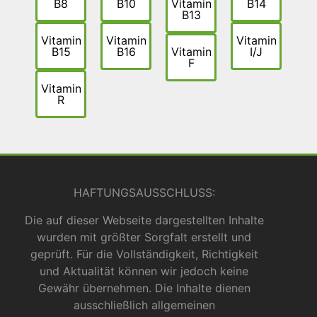
B8
B10
Vitamin
B14
B13
Vitamin
Vitamin
Vitamin
B15
B16
Vitamin
I/J
F
Vitamin
R
HAFTUNGSAUSSCHLUSS:
Die auf dieser Webseite dargestellten Inhalte
wurden mit größter Sorgfalt erstellt und
geprüft. Für die Vollständigkeit, Richtigkeit
und Aktualität können wir jedoch keine
Gewähr übernehmen. Die Inhalte dienen
ausschließlich allgemeinen