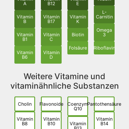
A
B12
E
L-
Vitamin
Vitamin
Vitamin
Carnitin
B
B17
K
Omega
Vitamin
Vitamin
Biotin
3
B1
C
Folsäure
Riboflavin
Vitamin
Vitamin
B6
D
Weitere Vitamine und
vitaminähnliche Substanzen
Cholin
Flavonoide
Coenzym
Pantothensäure
Q10
Vitamin
Vitamin
Vitamin
B8
B10
Vitamin
B14
B13