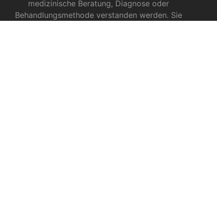
medizinische Beratung, Diagnose oder
Behandlungsmethode verstanden werden. Sie
ersetzen keinesfalls die Fachkenntnis und das
Urteil eines Arztes, Apothekers oder anderer
medizinischer Fachkräfte.
INFOS ZU CBD
CBD für Sportler
CBD gegen das Coronavirus?
CBD bei Autismus
CBD bei chronischen Schmerzen
CBD bei Autoimmunerkrankungen
CBD bei Schlafproblemen
AUS DEM VITAMINE RATGEBER