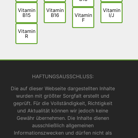
Vitamin
Vitamin
Vitamin
B15
B16
Vitamin
I/J
F
Vitamin
R
HAFTUNGSAUSSCHLUSS:
Die auf dieser Webseite dargestellten Inhalte
wurden mit größter Sorgfalt erstellt und
geprüft. Für die Vollständigkeit, Richtigkeit
und Aktualität können wir jedoch keine
Gewähr übernehmen. Die Inhalte dienen
ausschließlich allgemeinen
Informationszwecken und dürfen nicht als