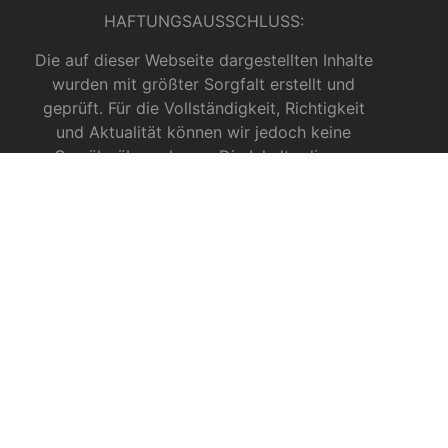
HAFTUNGSAUSSCHLUSS:
Die auf dieser Webseite dargestellten Inhalte
wurden mit größter Sorgfalt erstellt und
geprüft. Für die Vollständigkeit, Richtigkeit
und Aktualität können wir jedoch keine
Gewähr übernehmen. Die Inhalte dienen
ausschließlich allgemeinen
Informationszwecken und dürfen nicht als
medizinische Beratung, Diagnose oder
Behandlungsmethode verstanden werden. Sie
ersetzen keinesfalls die Fachkenntnis und das
Urteil eines Arztes, Apothekers oder anderer
medizinischer Fachkräfte.
INFOS ZU CBD
CBD für Sportler