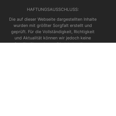
HAFTUNGSAUSSCHLUSS:
Die auf dieser Webseite dargestellten Inhalte
wurden mit größter Sorgfalt erstellt und
geprüft. Für die Vollständigkeit, Richtigkeit
und Aktualität können wir jedoch keine
Gewähr übernehmen. Die Inhalte dienen
ausschließlich allgemeinen
Informationszwecken und dürfen nicht als
medizinische Beratung, Diagnose oder
Behandlungsmethode verstanden werden. Sie
ersetzen keinesfalls die Fachkenntnis und das
Urteil eines Arztes, Apothekers oder anderer
medizinischer Fachkräfte.
INFOS ZU CBD
CBD für Sportler