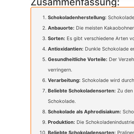
Zusammenfassung:
Schokoladenherstellung:
Schokolade 
Anbauorte:
Die meisten Kakaobohnen 
Sorten:
Es gibt verschiedene Arten v
Antioxidantien:
Dunkle Schokolade ent
Gesundheitliche Vorteile:
Der Verzeh
verringern.
Verarbeitung:
Schokolade wird durch
Beliebte Schokoladensorten:
Zu den 
Schokolade.
Schokolade als Aphrodisiakum:
Schok
Produktion:
Die Schokoladenindustrie 
Beliebte Schokoladensorten:
Praline