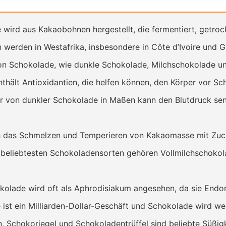
wird aus Kakaobohnen hergestellt, die fermentiert, getro
werden in Westafrika, insbesondere in Côte d’Ivoire und G
on Schokolade, wie dunkle Schokolade, Milchschokolade u
hält Antioxidantien, die helfen können, den Körper vor Sch
r von dunkler Schokolade in Maßen kann den Blutdruck sen
 das Schmelzen und Temperieren von Kakaomasse mit Zucke
beliebtesten Schokoladensorten gehören Vollmilchschokol
olade wird oft als Aphrodisiakum angesehen, da sie Endorp
ist ein Milliarden-Dollar-Geschäft und Schokolade wird we
n, Schokoriegel und Schokoladentrüffel sind beliebte Süßi