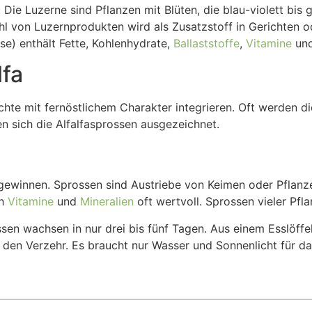
. Die Luzerne sind Pflanzen mit Blüten, die blau-violett bi
ahl von Luzernprodukten wird als Zusatzstoff in Gerichten 
se) enthält Fette, Kohlenhydrate,
Ballaststoffe
,
Vitamine
und
lfa
erichte mit fernöstlichem Charakter integrieren. Oft werden 
n sich die Alfalfasprossen ausgezeichnet.
ewinnen. Sprossen sind Austriebe von Keimen oder Pflanzen
ch
Vitamine
und
Mineralien
oft wertvoll. Sprossen vieler Pfla
ossen wachsen in nur drei bis fünf Tagen. Aus einem Esslö
den Verzehr. Es braucht nur Wasser und Sonnenlicht für d