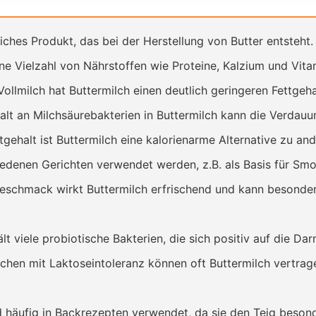
liches Produkt, das bei der Herstellung von Butter entsteht.
ine Vielzahl von Nährstoffen wie Proteine, Kalzium und Vita
ollmilch hat Buttermilch einen deutlich geringeren Fettgeha
lt an Milchsäurebakterien in Buttermilch kann die Verdauu
gehalt ist Buttermilch eine kalorienarme Alternative zu an
iedenen Gerichten verwendet werden, z.B. als Basis für Smo
eschmack wirkt Buttermilch erfrischend und kann besonde
lt viele probiotische Bakterien, die sich positiv auf die 
hen mit Laktoseintoleranz können oft Buttermilch vertragen
 häufig in Backrezepten verwendet, da sie den Teig besonde