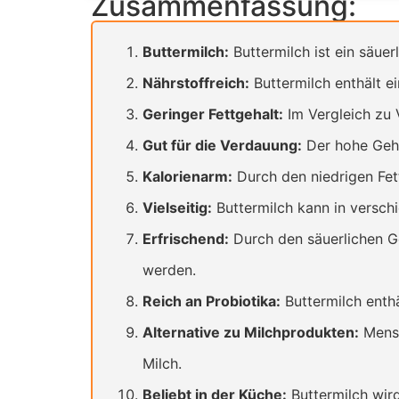
Zusammenfassung:
Buttermilch:
Buttermilch ist ein säuer
Nährstoffreich:
Buttermilch enthält e
Geringer Fettgehalt:
Im Vergleich zu V
Gut für die Verdauung:
Der hohe Geha
Kalorienarm:
Durch den niedrigen Fett
Vielseitig:
Buttermilch kann in versch
Erfrischend:
Durch den säuerlichen G
werden.
Reich an Probiotika:
Buttermilch enthä
Alternative zu Milchprodukten:
Mensc
Milch.
Beliebt in der Küche:
Buttermilch wird