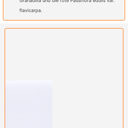
Granadilla und die rote Passiflora edulis var.
flavicarpa.