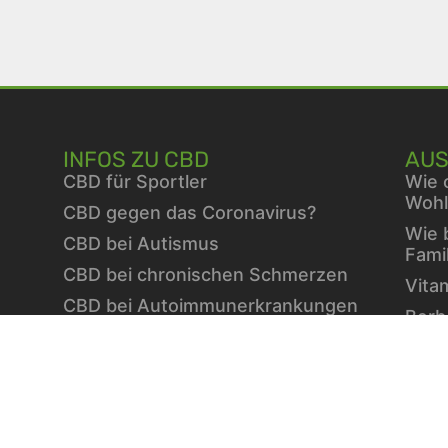
INFOS ZU CBD
AUS
CBD für Sportler
Wie 
Wohl
CBD gegen das Coronavirus?
Wie 
CBD bei Autismus
Fami
CBD bei chronischen Schmerzen
Vita
CBD bei Autoimmunerkrankungen
Berb
CBD bei Schlafproblemen
die 
Stra
ausg
Wint
Vita