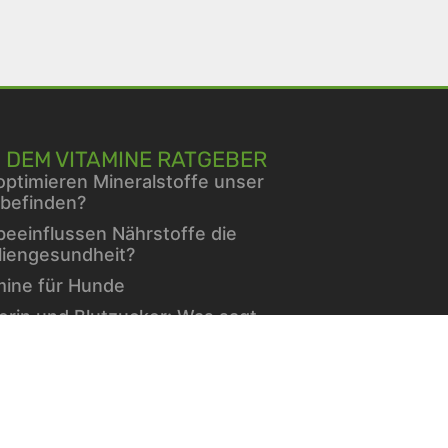
 DEM VITAMINE RATGEBER
optimieren Mineralstoffe unser
befinden?
beeinflussen Nährstoffe die
liengesundheit?
mine für Hunde
erin und Blutzucker: Was sagt
Forschung?
hlend schön – dank einer
eklügelten Gesichtspflege im
er
minen und Mineralien bei