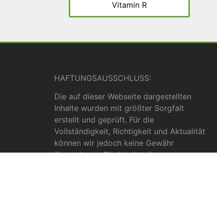
Vitamin R
HAFTUNGSAUSSCHLUSS:
Die auf dieser Webseite dargestellten
Inhalte wurden mit größter Sorgfalt
erstellt und geprüft. Für die
Vollständigkeit, Richtigkeit und Aktualität
können wir jedoch keine Gewähr
übernehmen. Die Inhalte dienen
ausschließlich allgemeinen
Informationszwecken und dürfen nicht als
medizinische Beratung, Diagnose oder
Behandlungsmethode verstanden werden.
Sie ersetzen keinesfalls die Fachkenntnis