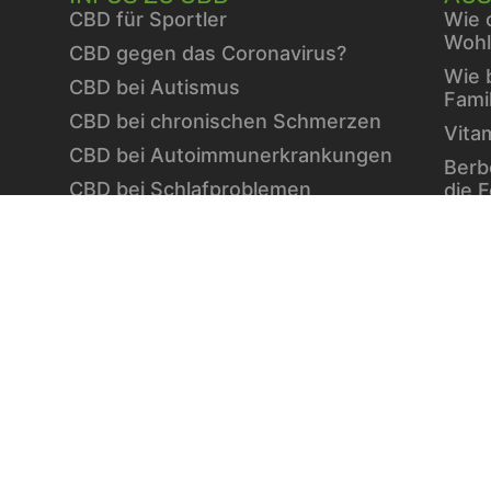
CBD für Sportler
Wie 
Wohl
CBD gegen das Coronavirus?
Wie 
CBD bei Autismus
Fami
CBD bei chronischen Schmerzen
Vita
CBD bei Autoimmunerkrankungen
Berb
CBD bei Schlafproblemen
die 
Stra
ausg
Wint
Vita
Diab
Einfa
Die W
des 