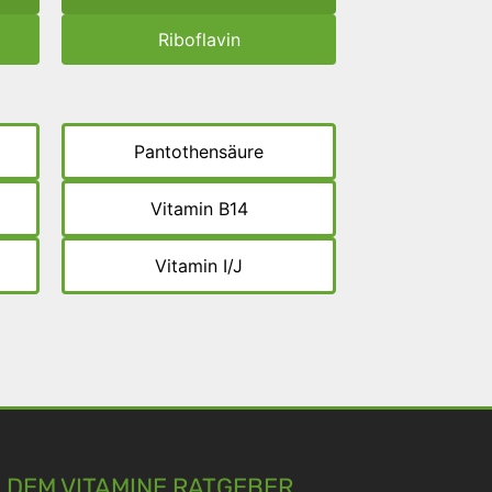
Riboflavin
Pantothensäure
Vitamin B14
Vitamin I/J
 DEM VITAMINE RATGEBER