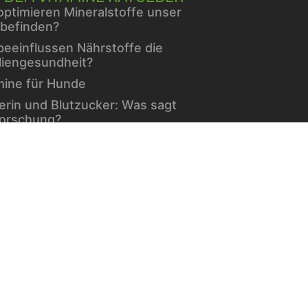
optimieren Mineralstoffe unser
befinden?
beeinflussen Nährstoffe die
liengesundheit?
mine für Hunde
erin und Blutzucker: Was sagt
Forschung?
hlend schön – dank einer
eklügelten Gesichtspflege im
er
minen und Mineralien bei
etes
che Hilfe bei starker Peyronie
echseljahre: Ein natürlicher Teil
Lebens