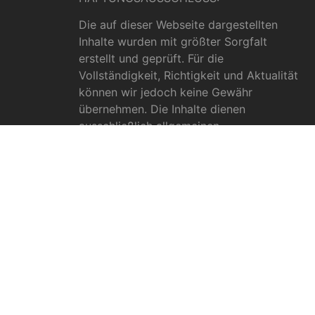
Die auf dieser Webseite dargestellten
Inhalte wurden mit größter Sorgfalt
erstellt und geprüft. Für die
Vollständigkeit, Richtigkeit und Aktualität
können wir jedoch keine Gewähr
übernehmen. Die Inhalte dienen
ausschließlich allgemeinen
Informationszwecken und dürfen nicht als
medizinische Beratung, Diagnose oder
Behandlungsmethode verstanden werden.
Sie ersetzen keinesfalls die Fachkenntnis
und das Urteil eines Arztes, Apothekers
oder anderer medizinischer Fachkräfte.