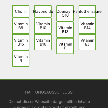
Cholin
Flavonoide
Coenzym
Pantothensäure
Q10
Vitamin
Vitamin
Vitamin
B8
B10
Vitamin
B14
B13
Vitamin
Vitamin
Vitamin
B15
B16
Vitamin
I/J
F
Vitamin
R
HAFTUNGSAUSSCHLUSS:
Die auf dieser Webseite dargestellten Inhalte
wurden mit größter Sorgfalt erstellt und