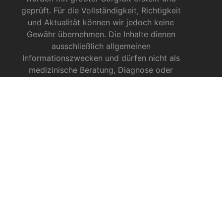
geprüft. Für die Vollständigkeit, Richtigkeit
und Aktualität können wir jedoch keine
Gewähr übernehmen. Die Inhalte dienen
ausschließlich allgemeinen
Informationszwecken und dürfen nicht als
medizinische Beratung, Diagnose oder
Behandlungsmethode verstanden werden. Sie
ersetzen keinesfalls die Fachkenntnis und das
Urteil eines Arztes, Apothekers oder anderer
medizinischer Fachkräfte.
INFOS ZU CBD
CBD für Sportler
CBD gegen das Coronavirus?
CBD bei Autismus
CBD bei chronischen Schmerzen