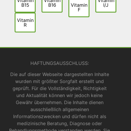
Vitamin
Vitamin
Vitamin
B15
B16
Vitamin
I/J
F
Vitamin
R
HAFTUNGSAUSSCHLUSS:
Die auf dieser Webseite dargestellten Inhalte
wurden mit größter Sorgfalt erstellt und
geprüft. Für die Vollständigkeit, Richtigkeit
und Aktualität können wir jedoch keine
Gewähr übernehmen. Die Inhalte dienen
ausschließlich allgemeinen
Informationszwecken und dürfen nicht als
medizinische Beratung, Diagnose oder
Behandlungsmethode verstanden werden. Sie