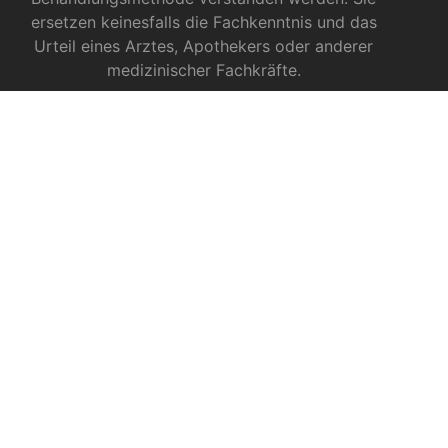
ersetzen keinesfalls die Fachkenntnis und das
Urteil eines Arztes, Apothekers oder anderer
medizinischer Fachkräfte.
INFOS ZU CBD
CBD für Sportler
CBD gegen das Coronavirus?
CBD bei Autismus
CBD bei chronischen Schmerzen
CBD bei Autoimmunerkrankungen
CBD bei Schlafproblemen
AUS DEM VITAMINE RATGEBER
Wie optimieren Mineralstoffe unser
Wohlbefinden?