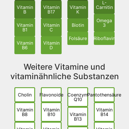
L-
Vitamin
Vitamin
Vitamin
Carnitin
B
B17
K
Omega
Vitamin
Vitamin
Biotin
3
B1
C
Folsäure
Riboflavin
Vitamin
Vitamin
B6
D
Weitere Vitamine und
vitaminähnliche Substanzen
Cholin
Flavonoide
Coenzym
Pantothensäure
Q10
Vitamin
Vitamin
Vitamin
B8
B10
Vitamin
B14
B13