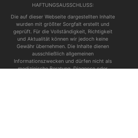
HAFTUNGSAUSSCHLUSS:
Die auf dieser Webseite dargestellten Inhalte
wurden mit größter Sorgfalt erstellt und
geprüft. Für die Vollständigkeit, Richtigkeit
und Aktualität können wir jedoch keine
Gewähr übernehmen. Die Inhalte dienen
ausschließlich allgemeinen
Informationszwecken und dürfen nicht als
medizinische Beratung, Diagnose oder
Behandlungsmethode verstanden werden. Sie
ersetzen keinesfalls die Fachkenntnis und das
Urteil eines Arztes, Apothekers oder anderer
medizinischer Fachkräfte.
INFOS ZU CBD
CBD für Sportler