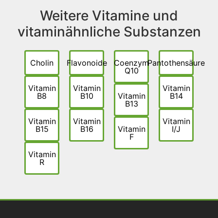
Weitere Vitamine und
vitaminähnliche Substanzen
Cholin
Flavonoide
Coenzym
Pantothensäure
Q10
Vitamin
Vitamin
Vitamin
B8
B10
Vitamin
B14
B13
Vitamin
Vitamin
Vitamin
B15
B16
Vitamin
I/J
F
Vitamin
R