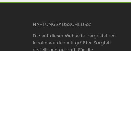
HAFTUNGSAUSSCHLUSS:
Die auf dieser Webseite dargestellten
Inhalte wurden mit größter Sorgfalt
erstellt und geprüft. Für die
Vollständigkeit, Richtigkeit und Aktualität
können wir jedoch keine Gewähr
übernehmen. Die Inhalte dienen
ausschließlich allgemeinen
Informationszwecken und dürfen nicht als
medizinische Beratung, Diagnose oder
Behandlungsmethode verstanden werden.
Sie ersetzen keinesfalls die Fachkenntnis
und das Urteil eines Arztes, Apothekers
oder anderer medizinischer Fachkräfte.