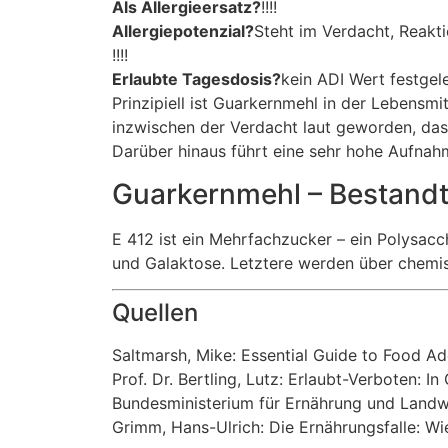
Als Allergieersatz?
!!!!
Allergiepotenzial?
Steht im Verdacht, Reakt
!!!!
Erlaubte Tagesdosis?
kein ADI Wert festgel
Prinzipiell ist Guarkernmehl in der Lebensmi
inzwischen der Verdacht laut geworden, dass
Darüber hinaus führt eine sehr hohe Aufna
Guarkernmehl – Bestandte
E 412 ist ein Mehrfachzucker – ein Polysac
und Galaktose. Letztere werden über chemi
Quellen
Saltmarsh, Mike: Essential Guide to Food Ad
Prof. Dr. Bertling, Lutz: Erlaubt-Verboten:
Bundesministerium für Ernährung und Landw
Grimm, Hans-Ulrich: Die Ernährungsfalle: Wi