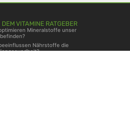
 DEM VITAMINE RATGEBER
optimieren Mineralstoffe unser
befinden?
beeinflussen Nährstoffe die
liengesundheit?
mine für Hunde
erin und Blutzucker: Was sagt
Forschung?
hlend schön – dank einer
eklügelten Gesichtspflege im
er
minen und Mineralien bei
etes
che Hilfe bei starker Peyronie
echseljahre: Ein natürlicher Teil