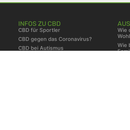
INFOS ZU CBD
AUS
CBD für Sportler
Wie 
Wohl
CBD gegen das Coronavirus?
Wie 
CBD bei Autismus
Fami
CBD bei chronischen Schmerzen
Vita
CBD bei Autoimmunerkrankungen
Berb
CBD bei Schlafproblemen
die 
Stra
ausg
Wint
Vita
Diab
Einfa
Die W