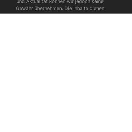
und Aktualität können wir jedoch keine
Gewähr übernehmen. Die Inhalte dienen
ausschließlich allgemeinen
Informationszwecken und dürfen nicht als
medizinische Beratung, Diagnose oder
Behandlungsmethode verstanden werden. Sie
ersetzen keinesfalls die Fachkenntnis und das
Urteil eines Arztes, Apothekers oder anderer
medizinischer Fachkräfte.
INFOS ZU CBD
CBD für Sportler
CBD gegen das Coronavirus?
CBD bei Autismus
CBD bei chronischen Schmerzen
CBD bei Autoimmunerkrankungen