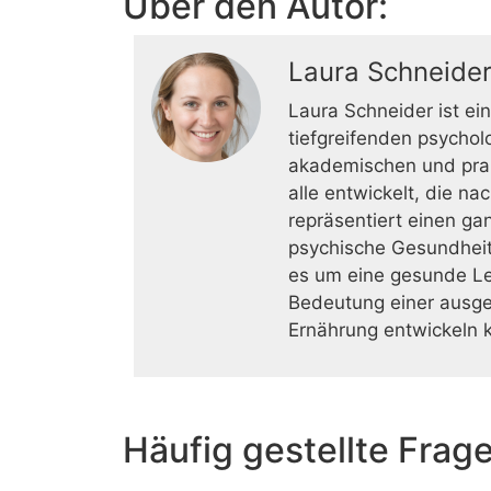
Über den Autor:
Laura Schneide
Laura Schneider ist e
tiefgreifenden psycho
akademischen und prak
alle entwickelt, die 
repräsentiert einen ga
psychische Gesundheit
es um eine gesunde Leb
Bedeutung einer ausgew
Ernährung entwickeln 
Häufig gestellte Frag