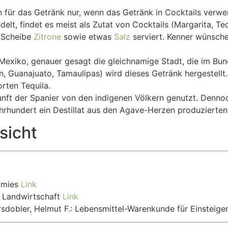
n für das Getränk nur, wenn das Getränk in Cocktails verwe
elt, findet es meist als Zutat von Cocktails (Margarita, Teq
r Scheibe
Zitrone
sowie etwas
Salz
serviert. Kenner wünsche
Mexiko, genauer gesagt die gleichnamige Stadt, die im Bunde
, Guanajuato, Tamaulipas) wird dieses Getränk hergestellt
rten Tequila.
unft der Spanier von den indigenen Völkern genutzt. Dennoc
Jahrhundert ein Destillat aus den Agave-Herzen produzierten
sicht
mmies
Link
he Landwirtschaft
Link
rsdobler, Helmut F.: Lebensmittel-Warenkunde für Einsteige