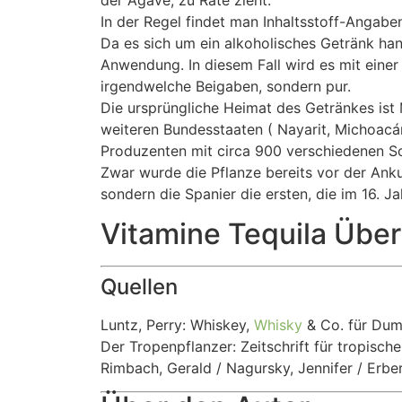
In der Regel findet man Inhaltsstoff-Angabe
Da es sich um ein alkoholisches Getränk hand
Anwendung. In diesem Fall wird es mit eine
irgendwelche Beigaben, sondern pur.
Die ursprüngliche Heimat des Getränkes ist 
weiteren Bundesstaaten ( Nayarit, Michoacán
Produzenten mit circa 900 verschiedenen So
Zwar wurde die Pflanze bereits vor der Ank
sondern die Spanier die ersten, die im 16. 
Vitamine Tequila Über
Quellen
Luntz, Perry: Whiskey,
Whisky
& Co. für Du
Der Tropenpflanzer: Zeitschrift für tropisc
Rimbach, Gerald / Nagursky, Jennifer / Erbe