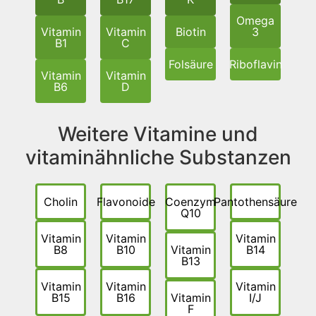
Omega
Vitamin
Vitamin
Biotin
3
B1
C
Folsäure
Riboflavin
Vitamin
Vitamin
B6
D
Weitere Vitamine und
vitaminähnliche Substanzen
Cholin
Flavonoide
Coenzym
Pantothensäure
Q10
Vitamin
Vitamin
Vitamin
B8
B10
Vitamin
B14
B13
Vitamin
Vitamin
Vitamin
B15
B16
Vitamin
I/J
F