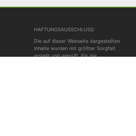
HAFTUNGSAUSSCHLUSS:
Die auf dieser Webseite dargestellten
Inhalte wurden mit größter Sorgfalt
erstellt und geprüft. Für die
Vollständigkeit, Richtigkeit und Aktualität
können wir jedoch keine Gewähr
übernehmen. Die Inhalte dienen
ausschließlich allgemeinen
Informationszwecken und dürfen nicht als
medizinische Beratung, Diagnose oder
Behandlungsmethode verstanden werden.
Sie ersetzen keinesfalls die Fachkenntnis
und das Urteil eines Arztes, Apothekers
oder anderer medizinischer Fachkräfte.