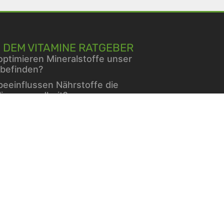
 DEM VITAMINE RATGEBER
optimieren Mineralstoffe unser
befinden?
beeinflussen Nährstoffe die
liengesundheit?
mine für Hunde
erin und Blutzucker: Was sagt
Forschung?
hlend schön – dank einer
eklügelten Gesichtspflege im
er
minen und Mineralien bei
etes
che Hilfe bei starker Peyronie