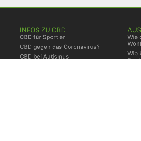
INFOS ZU CBD
AUS
CBD für Sportler
Wie 
Wohl
CBD gegen das Coronavirus?
Wie 
CBD bei Autismus
Fami
CBD bei chronischen Schmerzen
Vita
CBD bei Autoimmunerkrankungen
Berb
CBD bei Schlafproblemen
die 
Stra
ausg
Wint
Vita
Diab
Einfa