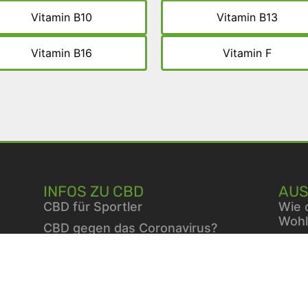
Vitamin B10
Vitamin B13
Vitamin B16
Vitamin F
INFOS ZU CBD
AUS
CBD für Sportler
Wie 
Wohl
CBD gegen das Coronavirus?
Wie 
CBD bei Autismus
Fami
CBD bei chronischen Schmerzen
Vita
CBD bei Autoimmunerkrankungen
Berb