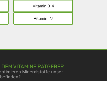
Vitamin B14
Vitamin I/J
 DEM VITAMINE RATGEBER
optimieren Mineralstoffe unser
befinden?
beeinflussen Nährstoffe die
liengesundheit?
mine für Hunde
erin und Blutzucker: Was sagt