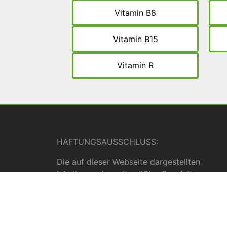
Vitamin B8
Vitamin B15
Vitamin R
HAFTUNGSAUSSCHLUSS:
Die auf dieser Webseite dargestellten
Inhalte wurden mit größter Sorgfalt
erstellt und geprüft. Für die
Vollständigkeit, Richtigkeit und Aktualität
können wir jedoch keine Gewähr
übernehmen. Die Inhalte dienen