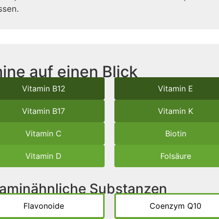
ssen.
ine auf einen Blick
Vitamin B12
Vitamin E
Vitamin B17
Vitamin K
Vitamin C
Biotin
Vitamin D
Folsäure
itaminähnliche Substanzen
Flavonoide
Coenzym Q10