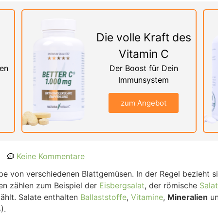
Die volle Kraft des
Vitamin C
nen
Der Boost für Dein
Immunsystem
zum Angebot
Keine Kommentare
uppe von verschiedenen Blattgemüsen. In der Regel bezieht 
ten zählen zum Beispiel der
Eisbergsalat
, der römische
Salat
hlt. Salate enthalten
Ballaststoffe
,
Vitamine
,
Mineralien
u
).