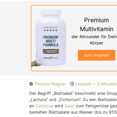
Premium
Multivitamin
der Allrounder für Dei
Körper
zum Angebot
Thomas Wagner
Lesezeit < 5 Minuten
Der Begriff „Blattsalat“ beschreibt eine Gr
„Lactuca“ und „Cichorium“. Zu den Blattsala
an
Cellulose
wird
Salat
zum Feingemüse gezä
bestehen Blattsalate aus Wasser (bis zu 95%