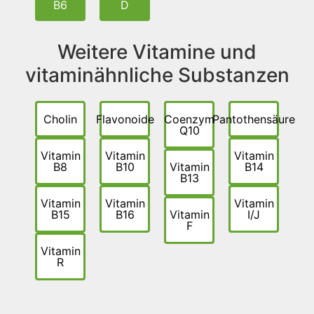
B6
D
Weitere Vitamine und
vitaminähnliche Substanzen
Cholin
Flavonoide
Coenzym
Pantothensäure
Q10
Vitamin
Vitamin
Vitamin
B8
B10
Vitamin
B14
B13
Vitamin
Vitamin
Vitamin
B15
B16
Vitamin
I/J
F
Vitamin
R