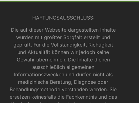
HAFTUNGSAUSSCHLUSS:
Die auf dieser Webseite dargestellten Inhalte
wurden mit größter Sorgfalt erstellt und
geprüft. Für die Vollständigkeit, Richtigkeit
und Aktualität können wir jedoch keine
Gewähr übernehmen. Die Inhalte dienen
ausschließlich allgemeinen
Informationszwecken und dürfen nicht als
medizinische Beratung, Diagnose oder
Behandlungsmethode verstanden werden. Sie
ersetzen keinesfalls die Fachkenntnis und das
Urteil eines Arztes, Apothekers oder anderer
medizinischer Fachkräfte.
INFOS ZU CBD