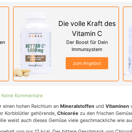
Die volle Kraft des
Vitamin C
nen
Der Boost für Dein
Immunsystem
zum Angebot
Keine Kommentare
er einen hohen Reichtum an
Mineralstoffen
und
Vitaminen
v
der Korbblütler gehörende,
Chicorée
zu den frischen Gemüses
ilie weist auch dieses Gemüse viele geschmackliche wie auc
gehalt von nur 17 kcal. Der bittere Geschmack von Chicoré