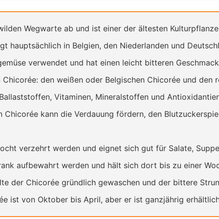
lden Wegwarte ab und ist einer der ältesten Kulturpflanze
t hauptsächlich in Belgien, den Niederlanden und Deutsch
gemüse verwendet und hat einen leicht bitteren Geschmack
 Chicorée: den weißen oder Belgischen Chicorée und den r
Ballaststoffen, Vitaminen, Mineralstoffen und Antioxidantien
 Chicorée kann die Verdauung fördern, den Blutzuckerspi
cht verzehrt werden und eignet sich gut für Salate, Suppen
rank aufbewahrt werden und hält sich dort bis zu einer Wo
lte der Chicorée gründlich gewaschen und der bittere Strun
 ist von Oktober bis April, aber er ist ganzjährig erhältlich