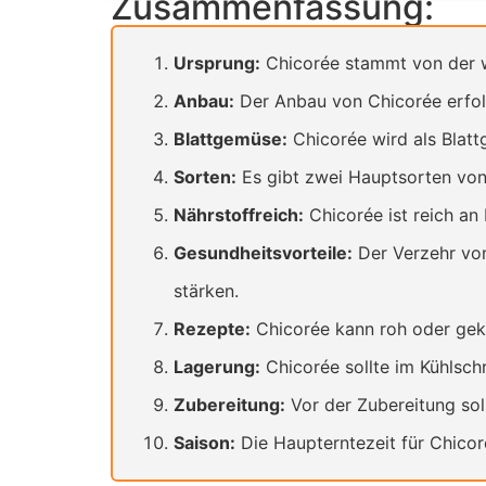
Zusammenfassung:
Ursprung:
Chicorée stammt von der wi
Anbau:
Der Anbau von Chicorée erfolg
Blattgemüse:
Chicorée wird als Blatt
Sorten:
Es gibt zwei Hauptsorten von
Nährstoffreich:
Chicorée ist reich an 
Gesundheitsvorteile:
Der Verzehr von
stärken.
Rezepte:
Chicorée kann roh oder geko
Lagerung:
Chicorée sollte im Kühlsch
Zubereitung:
Vor der Zubereitung sol
Saison:
Die Haupterntezeit für Chicorée