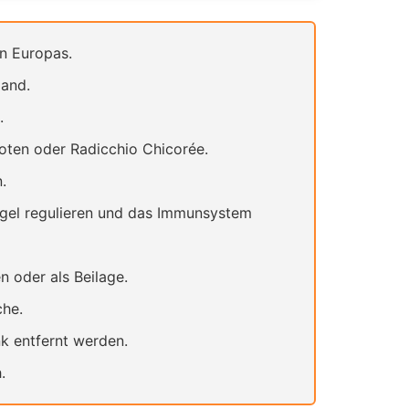
n Europas.
land.
.
oten oder Radicchio Chicorée.
.
egel regulieren und das Immunsystem
 oder als Beilage.
che.
k entfernt werden.
.