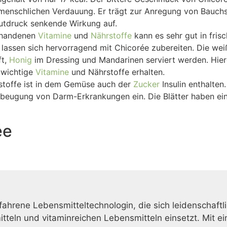
r menschlichen Verdauung. Er trägt zur Anregung von Bauch
lutdruck senkende Wirkung auf.
rhandenen
Vitamine
und
Nährstoffe
kann es sehr gut in fris
assen sich hervorragend mit Chicorée zubereiten. Die wei
ft,
Honig
im Dressing und Mandarinen serviert werden. Hierd
 wichtige
Vitamine
und Nährstoffe erhalten.
stoffe ist in dem Gemüse auch der
Zucker
Insulin enthalten.
beugung von Darm-Erkrankungen ein. Die Blätter haben ein
ée
erfahrene Lebensmitteltechnologin, die sich leidenschaftl
eln und vitaminreichen Lebensmitteln einsetzt. Mit ein