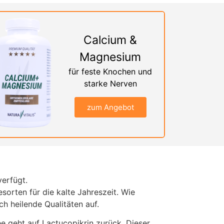
Calcium &
Magnesium
für feste Knochen und
starke Nerven
zum Angebot
erfügt.
orten für die kalte Jahreszeit. Wie
h heilende Qualitäten auf.
e geht auf Lactucopikrin zurück. Dieser