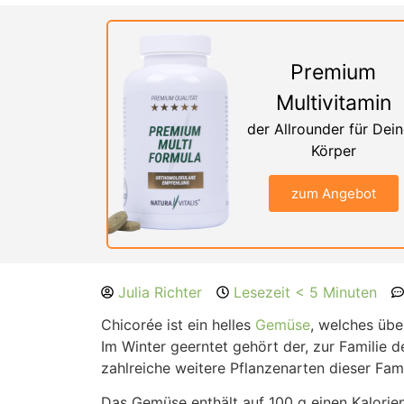
Premium
Multivitamin
der Allrounder für Dei
Körper
zum Angebot
Julia Richter
Lesezeit < 5 Minuten
Chicorée ist ein helles
Gemüse
, welches üb
Im Winter geerntet gehört der, zur Familie 
zahlreiche weitere Pflanzenarten dieser Fam
Das Gemüse enthält auf 100 g einen Kalorien