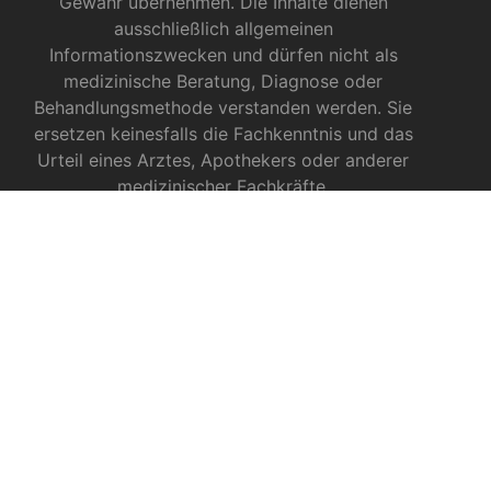
Gewähr übernehmen. Die Inhalte dienen
ausschließlich allgemeinen
Informationszwecken und dürfen nicht als
medizinische Beratung, Diagnose oder
Behandlungsmethode verstanden werden. Sie
ersetzen keinesfalls die Fachkenntnis und das
Urteil eines Arztes, Apothekers oder anderer
medizinischer Fachkräfte.
INFOS ZU CBD
CBD für Sportler
CBD gegen das Coronavirus?
CBD bei Autismus
CBD bei chronischen Schmerzen
CBD bei Autoimmunerkrankungen
CBD bei Schlafproblemen