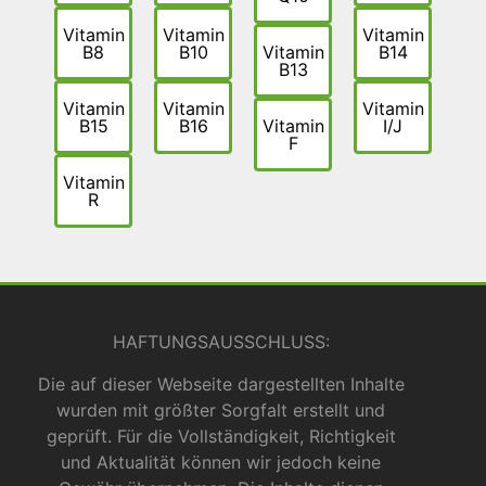
Vitamin
Vitamin
Vitamin
B8
B10
Vitamin
B14
B13
Vitamin
Vitamin
Vitamin
B15
B16
Vitamin
I/J
F
Vitamin
R
HAFTUNGSAUSSCHLUSS:
Die auf dieser Webseite dargestellten Inhalte
wurden mit größter Sorgfalt erstellt und
geprüft. Für die Vollständigkeit, Richtigkeit
und Aktualität können wir jedoch keine