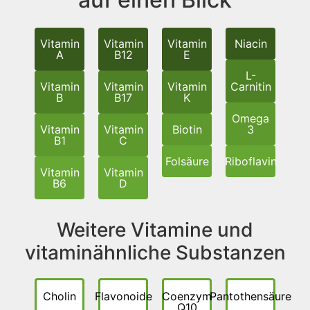
Vitamin
Vitamin
Vitamin
Niacin
A
B12
E
L-
Vitamin
Vitamin
Vitamin
Carnitin
B
B17
K
Omega
Vitamin
Vitamin
Biotin
3
B1
C
Folsäure
Riboflavin
Vitamin
Vitamin
B6
D
Weitere Vitamine und
vitaminähnliche Substanzen
Cholin
Flavonoide
Coenzym
Pantothensäure
Q10