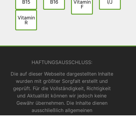
B15
B16
Vitamin
I/J
F
Vitamin
R
HAFTUNGSAUSSCHLUSS:
Die auf dieser Webseite dargestellten Inhalte
wurden mit größter Sorgfalt erstellt und
geprüft. Für die Vollständigkeit, Richtigkeit
und Aktualität können wir jedoch keine
Gewähr übernehmen. Die Inhalte dienen
ausschließlich allgemeinen
Informationszwecken und dürfen nicht als
medizinische Beratung, Diagnose oder
Behandlungsmethode verstanden werden. Sie