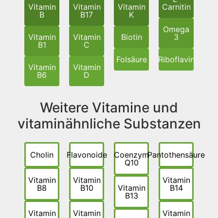
Vitamin
Vitamin
Vitamin
Carnitin
B
B17
K
Omega
Vitamin
Vitamin
Biotin
3
B1
C
Folsäure
Riboflavin
Vitamin
Vitamin
B6
D
Weitere Vitamine und
vitaminähnliche Substanzen
Cholin
Flavonoide
Coenzym
Pantothensäure
Q10
Vitamin
Vitamin
Vitamin
B8
B10
Vitamin
B14
B13
Vitamin
Vitamin
Vitamin