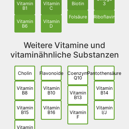
Vitamin
Vitamin
Biotin
3
B1
C
Folsäure
Riboflavin
Vitamin
Vitamin
B6
D
Weitere Vitamine und
vitaminähnliche Substanzen
Cholin
Flavonoide
Coenzym
Pantothensäure
Q10
Vitamin
Vitamin
Vitamin
B8
B10
Vitamin
B14
B13
Vitamin
Vitamin
Vitamin
B15
B16
Vitamin
I/J
F
Vitamin