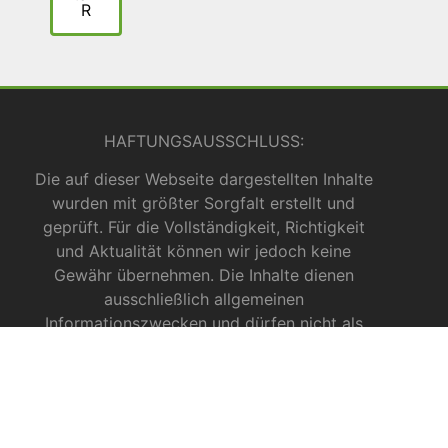
R
HAFTUNGSAUSSCHLUSS:
Die auf dieser Webseite dargestellten Inhalte
wurden mit größter Sorgfalt erstellt und
geprüft. Für die Vollständigkeit, Richtigkeit
und Aktualität können wir jedoch keine
Gewähr übernehmen. Die Inhalte dienen
ausschließlich allgemeinen
Informationszwecken und dürfen nicht als
medizinische Beratung, Diagnose oder
Behandlungsmethode verstanden werden. Sie
ersetzen keinesfalls die Fachkenntnis und das
Urteil eines Arztes, Apothekers oder anderer
medizinischer Fachkräfte.