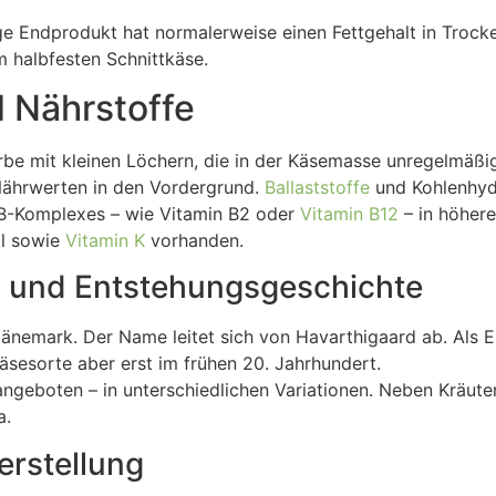
ige Endprodukt hat normalerweise einen Fettgehalt in Troc
m halbfesten Schnittkäse.
d Nährstoffe
arbe mit kleinen Löchern, die in der Käsemasse unregelmäßig 
 Nährwerten in den Vordergrund.
Ballaststoffe
und Kohlenhydr
B-Komplexes – wie Vitamin B2 oder
Vitamin B12
– in höhere
ol sowie
Vitamin K
vorhanden.
 und Entstehungsgeschichte
Dänemark. Der Name leitet sich von Havarthigaard ab. Als 
äsesorte aber erst im frühen 20. Jahrhundert.
angeboten – in unterschiedlichen Variationen. Neben Kräute
a.
erstellung