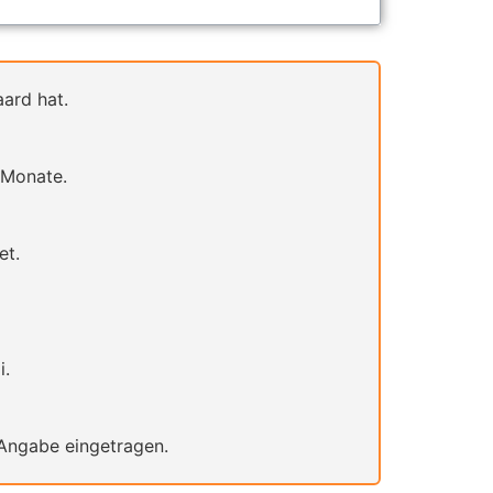
ard hat.
i Monate.
et.
i.
Angabe eingetragen.