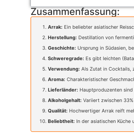
Zusammenfassung:
Arrak:
Ein beliebter asiatischer Reiss
Herstellung:
Destillation von ferment
Geschichte:
Ursprung in Südasien, be
Schweregrade:
Es gibt leichten (Bat
Verwendung:
Als Zutat in Cocktails, 
Aroma:
Charakteristischer Geschmack
Lieferländer:
Hauptproduzenten sind In
Alkoholgehalt:
Variiert zwischen 33%
Qualität:
Hochwertiger Arrak reift meh
Beliebtheit:
In der asiatischen Küche 