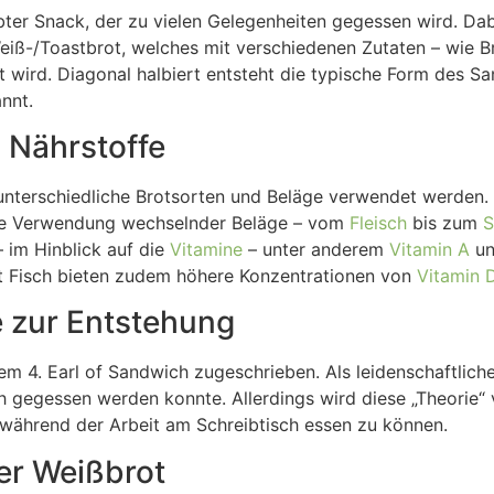
ebter Snack, der zu vielen Gelegenheiten gegessen wird. Da
eiß-/Toastbrot, welches mit verschiedenen Zutaten – wie B
 wird. Diagonal halbiert entsteht die typische Form des S
nnt.
 Nährstoffe
nterschiedliche Brotsorten und Beläge verwendet werden. 
 die Verwendung wechselnder Beläge – vom
Fleisch
bis zum
S
 im Hinblick auf die
Vitamine
– unter anderem
Vitamin A
un
it Fisch bieten zudem höhere Konzentrationen von
Vitamin 
 zur Entstehung
 4. Earl of Sandwich zugeschrieben. Als leidenschaftlicher
h gegessen werden konnte. Allerdings wird diese „Theorie“
 während der Arbeit am Schreibtisch essen zu können.
er Weißbrot