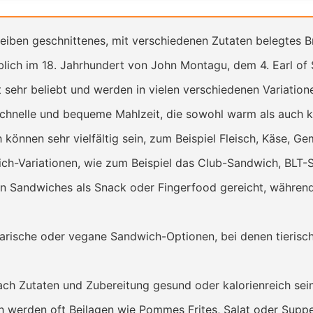
heiben geschnittenes, mit verschiedenen Zutaten belegtes B
ich im 18. Jahrhundert von John Montagu, dem 4. Earl of 
 sehr beliebt und werden in vielen verschiedenen Variatio
chnelle und bequeme Mahlzeit, die sowohl warm als auch 
können sehr vielfältig sein, zum Beispiel Fleisch, Käse, Ge
ch-Variationen, wie zum Beispiel das Club-Sandwich, BLT
en Sandwiches als Snack oder Fingerfood gereicht, während 
arische oder vegane Sandwich-Optionen, bei denen tierisch
h Zutaten und Zubereitung gesund oder kalorienreich sein
werden oft Beilagen wie Pommes Frites, Salat oder Suppe 