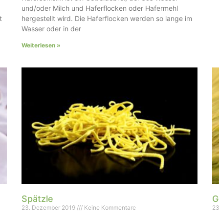
und/oder Milch und Haferflocken oder Hafermehl
t
hergestellt wird. Die Haferflocken werden so lange im
Wasser oder in der
Weiterlesen »
Spätzle
G
23. Dezember 2019
Keine Kommentare
23