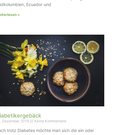
üdkolumbien, Ecuador und
iterlesen »
iabetikergebäck
. Dezember 2019
Keine Kommentare
ch trotz Diabetes möchte man sich die ein oder