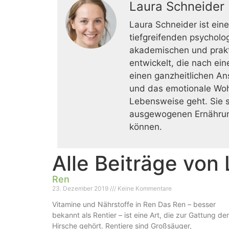
Laura Schneider
Laura Schneider ist ei
tiefgreifenden psycholo
akademischen und prakti
entwickelt, die nach ei
einen ganzheitlichen An
und das emotionale Woh
Lebensweise geht. Sie se
ausgewogenen Ernährung 
können.
Alle Beiträge von
Ren
23. Dezember 2019
Keine Kommentare
Vitamine und Nährstoffe in Ren Das Ren – besser
bekannt als Rentier – ist eine Art, die zur Gattung der
Hirsche gehört. Rentiere sind Großsäuger,