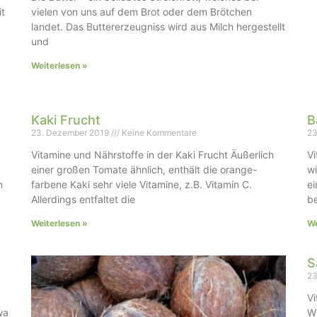
it
vielen von uns auf dem Brot oder dem Brötchen
landet. Das Buttererzeugniss wird aus Milch hergestellt
und
Weiterlesen »
Kaki Frucht
B
23. Dezember 2019
Keine Kommentare
23
Vitamine und Nährstoffe in der Kaki Frucht Äußerlich
Vi
einer großen Tomate ähnlich, enthält die orange-
wi
n
farbene Kaki sehr viele Vitamine, z.B. Vitamin C.
ei
Allerdings entfaltet die
be
Weiterlesen »
We
S
23
Vi
wa
Wu