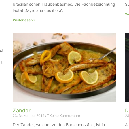
brasilianischen Traubenbaumes. Die Fachbezeichnung
S
lautet „Myrciaria cauliflora“.
We
Weiterlesen »
st
lt
Zander
D
23. Dezember 2019
Keine Kommentare
23
Der Zander, welcher zu den Barschen zählt, ist in
Au