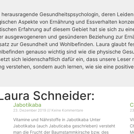
ne herausragende Gesundheitspsychologin, deren Leiden
gischen Aspekte von Ernährung und Essverhalten konzen
schen Erfahrung auf diesem Gebiet hat sie sich zu ein
ner ausgewogeneren und gesünderen Beziehung zur Ernäh
satz zur Gesundheit und Wohlbefinden. Laura glaubt fe
lbefinden genauso wichtig sind wie die physische Ges
tzt sich leidenschaftlich dafür ein, dass unsere Leser 
verstehen, sondern auch lernen, wie sie eine positive 
Laura Schneider
:
Jabotikaba
C
23. Dezember 2019
Keine Kommentare
23
Vitamine und Nährstoffe in Jabotikaba Unter
Vi
Jabotikaba (auch Jabuticaba geschrieben) versteht
Ch
man die Frucht der Baumstammkirsche bzw. des
Me