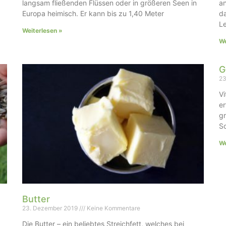
langsam fließenden Flüssen oder in größeren Seen in
an
Europa heimisch. Er kann bis zu 1,40 Meter
da
Le
Weiterlesen »
We
G
23
Vi
er
gr
Sc
We
Butter
23. Dezember 2019
Keine Kommentare
Die Butter – ein beliebtes Streichfett, welches bei