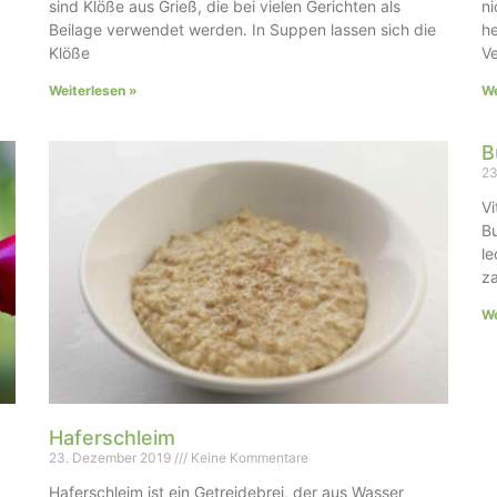
sind Klöße aus Grieß, die bei vielen Gerichten als
ni
Beilage verwendet werden. In Suppen lassen sich die
he
Klöße
Ve
Weiterlesen »
We
B
23
Vi
Bu
le
za
We
Haferschleim
23. Dezember 2019
Keine Kommentare
Haferschleim ist ein Getreidebrei, der aus Wasser