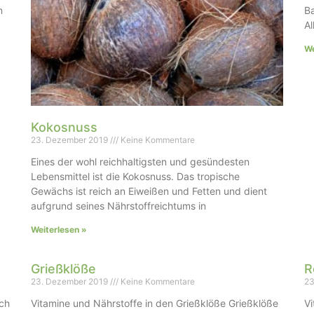
n
Ba
Al
We
Kokosnuss
23. Dezember 2019
Keine Kommentare
Eines der wohl reichhaltigsten und gesündesten
Lebensmittel ist die Kokosnuss. Das tropische
Gewächs ist reich an Eiweißen und Fetten und dient
aufgrund seines Nährstoffreichtums in
Weiterlesen »
Grießklöße
R
23. Dezember 2019
Keine Kommentare
23
uch
Vitamine und Nährstoffe in den Grießklöße Grießklöße
Vi