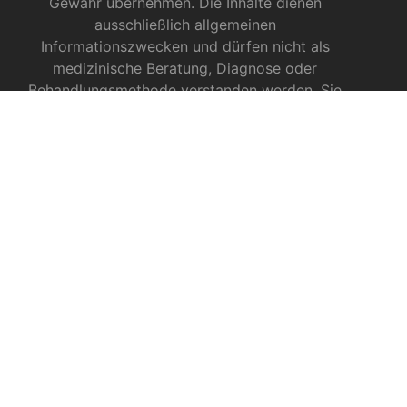
Gewähr übernehmen. Die Inhalte dienen
ausschließlich allgemeinen
Informationszwecken und dürfen nicht als
medizinische Beratung, Diagnose oder
Behandlungsmethode verstanden werden. Sie
ersetzen keinesfalls die Fachkenntnis und das
Urteil eines Arztes, Apothekers oder anderer
medizinischer Fachkräfte.
INFOS ZU CBD
CBD für Sportler
CBD gegen das Coronavirus?
CBD bei Autismus
CBD bei chronischen Schmerzen
CBD bei Autoimmunerkrankungen
CBD bei Schlafproblemen