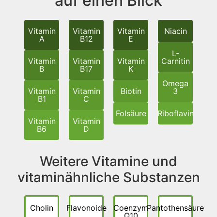
auf einen Blick
Vitamin
Vitamin
Vitamin
Niacin
A
B12
E
L-
Vitamin
Vitamin
Vitamin
Carnitin
B
B17
K
Omega
Vitamin
Vitamin
Biotin
3
B1
C
Folsäure
Riboflavin
Vitamin
Vitamin
B6
D
Weitere Vitamine und
vitaminähnliche Substanzen
Cholin
Flavonoide
Coenzym
Pantothensäure
Q10