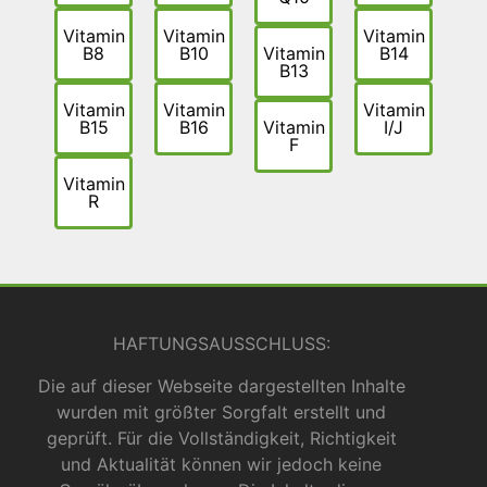
Vitamin
Vitamin
Vitamin
B8
B10
Vitamin
B14
B13
Vitamin
Vitamin
Vitamin
B15
B16
Vitamin
I/J
F
Vitamin
R
HAFTUNGSAUSSCHLUSS:
Die auf dieser Webseite dargestellten Inhalte
wurden mit größter Sorgfalt erstellt und
geprüft. Für die Vollständigkeit, Richtigkeit
und Aktualität können wir jedoch keine