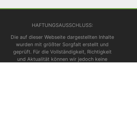
HAFTUNGSAUSSCHLUSS:
Die auf dieser Webseite dargestellten Inhalte
wurden mit größter Sorgfalt erstellt und
geprüft. Für die Vollständigkeit, Richtigkeit
und Aktualität können wir jedoch keine
Gewähr übernehmen. Die Inhalte dienen
ausschließlich allgemeinen
Informationszwecken und dürfen nicht als
medizinische Beratung, Diagnose oder
Behandlungsmethode verstanden werden. Sie
ersetzen keinesfalls die Fachkenntnis und das
Urteil eines Arztes, Apothekers oder anderer
medizinischer Fachkräfte.