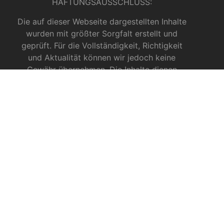
HAFTUNGSAUSSCHLUSS:
Die auf dieser Webseite dargestellten Inhalte
wurden mit größter Sorgfalt erstellt und
geprüft. Für die Vollständigkeit, Richtigkeit
und Aktualität können wir jedoch keine
Gewähr übernehmen. Die Inhalte dienen
ausschließlich allgemeinen
Informationszwecken und dürfen nicht als
medizinische Beratung, Diagnose oder
Behandlungsmethode verstanden werden. Sie
ersetzen keinesfalls die Fachkenntnis und das
Urteil eines Arztes, Apothekers oder anderer
medizinischer Fachkräfte.
INFOS ZU CBD
CBD für Sportler
CBD gegen das Coronavirus?