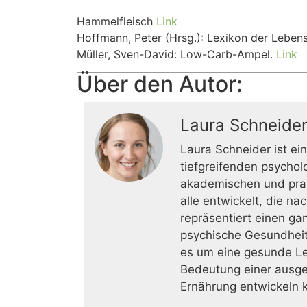
Hammelfleisch
Link
Hoffmann, Peter (Hrsg.): Lexikon der Leben
Müller, Sven-David: Low-Carb-Ampel.
Link
Über den Autor:
Laura Schneide
Laura Schneider ist e
tiefgreifenden psycho
akademischen und prak
alle entwickelt, die 
repräsentiert einen ga
psychische Gesundheit
es um eine gesunde Leb
Bedeutung einer ausgew
Ernährung entwickeln 