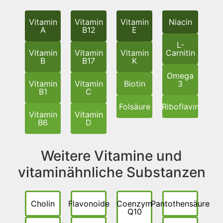
Vitamin
Vitamin
Vitamin
Niacin
A
B12
E
L-
Vitamin
Vitamin
Vitamin
Carnitin
B
B17
K
Omega
Vitamin
Vitamin
Biotin
3
B1
C
Folsäure
Riboflavin
Vitamin
Vitamin
B6
D
Weitere Vitamine und
vitaminähnliche Substanzen
Cholin
Flavonoide
Coenzym
Pantothensäure
Q10