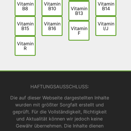
Vitamin
Vitamin
Vitamin
B8
B10
Vitamin
B14
B13
Vitamin
Vitamin
Vitamin
B15
B16
Vitamin
I/J
F
Vitamin
R
HAFTUNGSAUSSCHLUSS:
Die auf dieser Webseite dargestellten Inhalte
wurden mit größter Sorgfalt erstellt und
geprüft. Für die Vollständigkeit, Richtigkeit
und Aktualität können wir jedoch keine
Gewähr übernehmen. Die Inhalte dienen