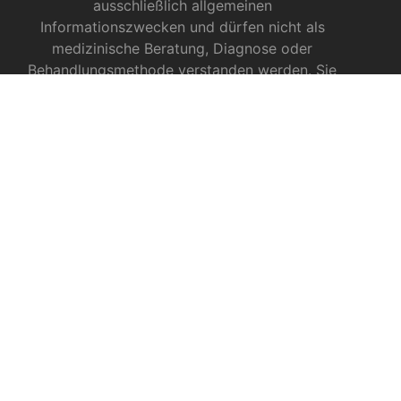
ausschließlich allgemeinen
Informationszwecken und dürfen nicht als
medizinische Beratung, Diagnose oder
Behandlungsmethode verstanden werden. Sie
ersetzen keinesfalls die Fachkenntnis und das
Urteil eines Arztes, Apothekers oder anderer
medizinischer Fachkräfte.
INFOS ZU CBD
CBD für Sportler
CBD gegen das Coronavirus?
CBD bei Autismus
CBD bei chronischen Schmerzen
CBD bei Autoimmunerkrankungen
CBD bei Schlafproblemen