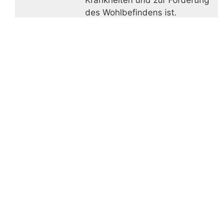
des Wohlbefindens ist.
Die wichtigsten Vitamine
auf einen Blick
Vitamin
Vitamin
Vitamin
Niacin
A
B12
E
L-
Vitamin
Vitamin
Vitamin
Carnitin
B
B17
K
Omega
Vitamin
Vitamin
Biotin
3
B1
C
Folsäure
Riboflavin
Vitamin
Vitamin