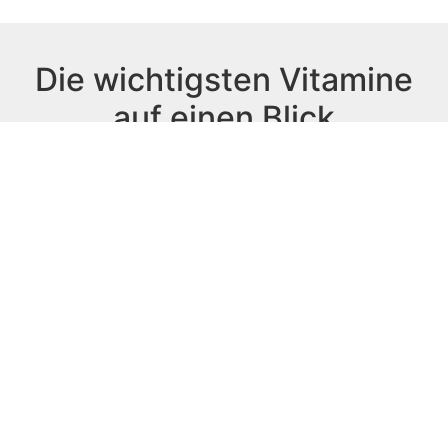
Die wichtigsten Vitamine
auf einen Blick
Vitamin
Vitamin
Vitamin
Niacin
A
B12
E
L-
Vitamin
Vitamin
Vitamin
Carnitin
B
B17
K
Omega
Vitamin
Vitamin
Biotin
3
B1
C
Folsäure
Riboflavin
Vitamin
Vitamin
B6
D