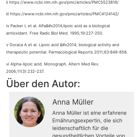
ii
https://www.ncbi.nlm.nih.gov/pmc/articles/PMC5523816/
iii
https://www.ncbi.nlm.nih.gov/pmc/articles/PMC4124142/
iv
Packer L et al. Alfa&#x2014;lipoic acid as a biological
antioxidant. Free Radic Biol Med. 1995;19:227-250.
v
Goraca A et al. Lipoic acid &#x2014; biological activity and
therapeutic potential.
Parmacological Reports 2011;63:849-858.
vi
Alpha-lipoic acid. Monograph. Altern Med Rev.
2006;11(3):232-237.
Über den Autor:
Anna Müller
Anna Müller ist eine erfahrene
Ernährungsexpertin, die sich
leidenschaftlich für die
gesundheitlichen Vorteile von