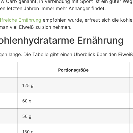
ow Carb genannt, in Verbindung mit Sport ist ein guter Weg
 den letzten Jahren immer mehr Anhänger findet.
offreiche Ernährung
empfohlen wurde, erfreut sich die kohl
 man viel Eiweiß zu sich nehmen.
 kohlenhydratarme Ernährung
ttigen lange. Die Tabelle gibt einen Überblick über den Eiwe
Portionsgröße
125 g
60 g
50 g
150 g