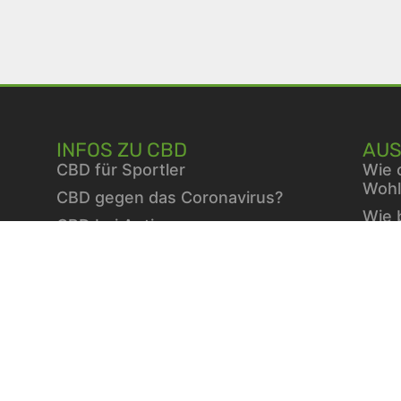
INFOS ZU CBD
AUS
CBD für Sportler
Wie 
Wohl
CBD gegen das Coronavirus?
Wie 
CBD bei Autismus
Fami
CBD bei chronischen Schmerzen
Vita
CBD bei Autoimmunerkrankungen
Berb
CBD bei Schlafproblemen
die 
Stra
ausg
Wint