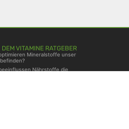
 DEM VITAMINE RATGEBER
optimieren Mineralstoffe unser
befinden?
beeinflussen Nährstoffe die
liengesundheit?
mine für Hunde
erin und Blutzucker: Was sagt
Forschung?
hlend schön – dank einer
eklügelten Gesichtspflege im
er