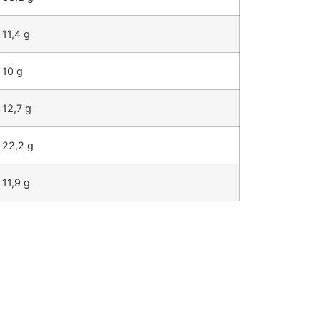
11,4 g
10 g
12,7 g
22,2 g
11,9 g