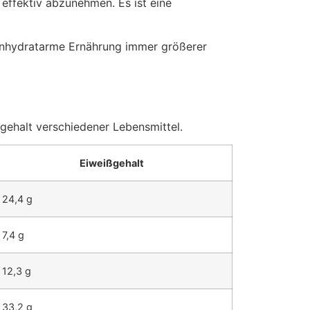
 effektiv abzunehmen. Es ist eine
enhydratarme Ernährung immer größerer
ißgehalt verschiedener Lebensmittel.
Eiweißgehalt
24,4 g
7,4 g
12,3 g
33,2 g