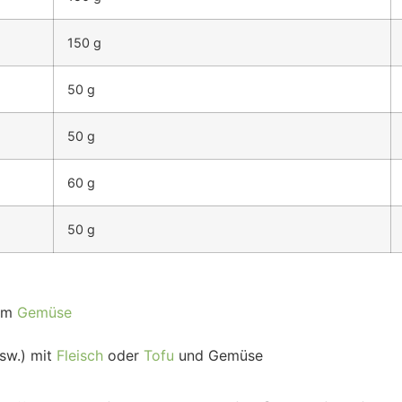
150 g
50 g
50 g
60 g
50 g
em
Gemüse
sw.) mit
Fleisch
oder
Tofu
und Gemüse