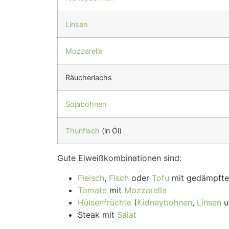
Linsen
Mozzarella
Räucherlachs
Sojabohnen
Thunfisch
(in Öl)
Gute Eiweißkombinationen sind:
Fleisch
,
Fisch
oder
Tofu
mit gedämpft
Tomate
mit
Mozzarella
Hülsenfrüchte
(
Kidneybohnen
,
Linsen
u
Steak mit
Salat