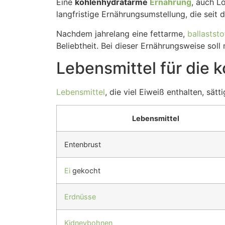
Eine
kohlenhydratarme
Ernährung
, auch L
langfristige Ernährungsumstellung, die seit
Nachdem jahrelang eine fettarme,
ballastst
Beliebtheit. Bei dieser Ernährungsweise soll
Lebensmittel für die
Lebensmittel
, die viel Eiweiß enthalten, sä
Lebensmittel
Entenbrust
Ei
gekocht
Erdnüsse
Kidneybohnen