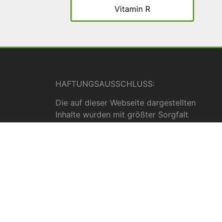
Vitamin R
HAFTUNGSAUSSCHLUSS:
Die auf dieser Webseite dargestellten
Inhalte wurden mit größter Sorgfalt
erstellt und geprüft. Für die
Vollständigkeit, Richtigkeit und Aktualität
können wir jedoch keine Gewähr
übernehmen. Die Inhalte dienen
ausschließlich allgemeinen
Informationszwecken und dürfen nicht als
medizinische Beratung, Diagnose oder
Behandlungsmethode verstanden werden.
Sie ersetzen keinesfalls die Fachkenntnis